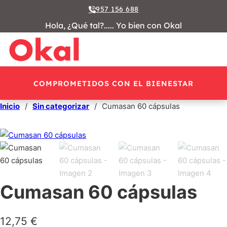
957 156 688
Hola, ¿Qué tal?..... Yo bien con Okal
COMPROMETIDOS CON EL BIENESTAR
Inicio
/
Sin categorizar
/
Cumasan 60 cápsulas
Cumasan 60 cápsulas
12,75
€