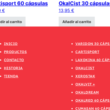
isport 60 cápsulas
OkalCist 30 cápsula
0
€
13,95
€
ir al carrito
Añadir al carrito
INICIO
VARIDON 30 CÁPS
PRODUCTOS
CARTISPORT
CONTACTO
LAXOKINA 60 CÁP
HISTORIA
OKALCIST
TIENDA
XEROSTAK
OKALVIT +
OKALDREAM
OKALRED 60 CÁPS
CUMASAN 60 CÁP