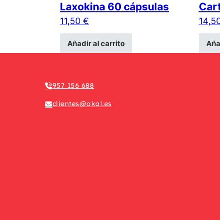
Laxokina 60 cápsulas
Cart
11,50
€
14,5
Añadir al carrito
Añad
957 156 688
clientes@okal.es