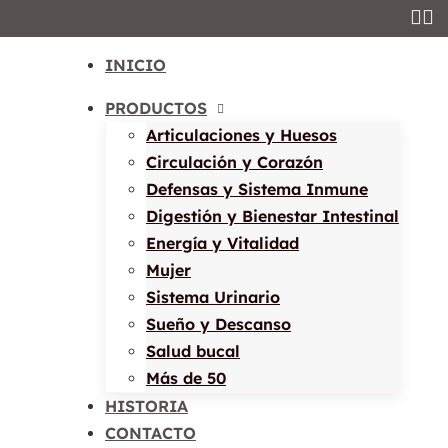
¡Tengo Okal, Ten
INICIO
PRODUCTOS
Articulaciones y Huesos
Circulación y Corazón
Defensas y Sistema Inmune
Digestión y Bienestar Intestinal
Energía y Vitalidad
Mujer
Sistema Urinario
Sueño y Descanso
Salud bucal
Más de 50
HISTORIA
CONTACTO