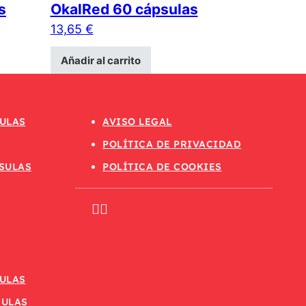
s
OkalRed 60 cápsulas
13,65
€
Añadir al carrito
ULAS
AVISO LEGAL
POLÍTICA DE PRIVACIDAD
SULAS
POLÍTICA DE COOKIES
ULAS
SULAS