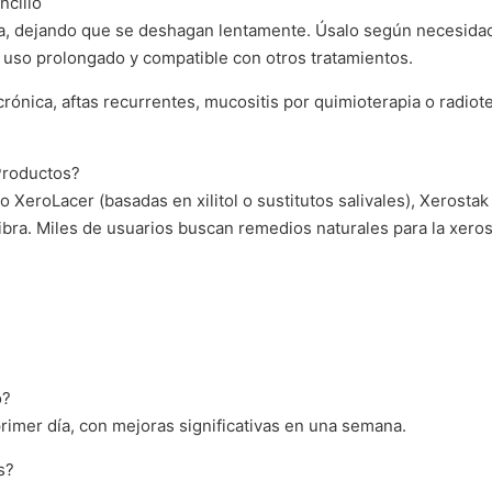
cillo
ca, dejando que se deshagan lentamente. Úsalo según necesidad
so prolongado y compatible con otros tratamientos.
rónica, aftas recurrentes, mucositis por quimioterapia o radiot
Productos?
XeroLacer (basadas en xilitol o sustitutos salivales), Xerostak
libra. Miles de usuarios buscan remedios naturales para la xero
o?
rimer día, con mejoras significativas en una semana.
s?