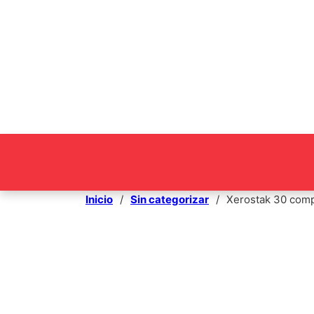
Inicio
/
Sin categorizar
/
Xerostak 30 com