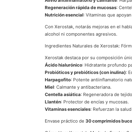
Alivio antiinflamatorio y calmante
: Harpa
Regeneración rápida de mucosas
: Cente
Nutrición esencial
: Vitaminas que apoyan l
Con Xerostak, notarás mejoras en el habla,
alcohol ni componentes agresivos.
Ingredientes Naturales de Xerostak: Fórm
Xerostak destaca por su composición única
Ácido hialurónico
: Hidratante profundo p
Probióticos y prebióticos (con inulina)
: E
Harpagofito
: Potente antiinflamatorio nat
Miel
: Calmante y antibacteriana.
Centella asiática
: Regeneradora de tejido
Llantén
: Protector de encías y mucosas.
Vitaminas esenciales
: Refuerzan la salud
Envase práctico de
30 comprimidos buco