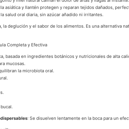
gofito y miel natural calman el dolor de aftas y llagas al instante
lla asiática y llantén protegen y reparan tejidos dañados, perfec
a salud oral diaria, sin azúcar añadido ni irritantes.
 la deglución y el sabor de los alimentos. Es una alternativa n
ula Completa y Efectiva
, basada en ingredientes botánicos y nutricionales de alta cali
ara mucosas.
quilibran la microbiota oral.
ural.
s.
 bucal.
dispersables
: Se disuelven lentamente en la boca para un efe