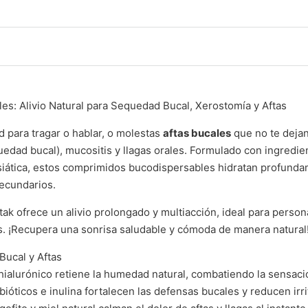
s: Alivio Natural para Sequedad Bucal, Xerostomía y Aftas
d para tragar o hablar, o molestas
aftas bucales
que no te dejan
edad bucal), mucositis y llagas orales. Formulado con ingred
 asiática, estos comprimidos bucodispersables hidratan profundame
secundarios.
tak ofrece un alivio prolongado y multiacción, ideal para pers
s. ¡Recupera una sonrisa saludable y cómoda de manera natural
Bucal y Aftas
o hialurónico retiene la humedad natural, combatiendo la sensac
ebióticos e inulina fortalecen las defensas bucales y reducen irr